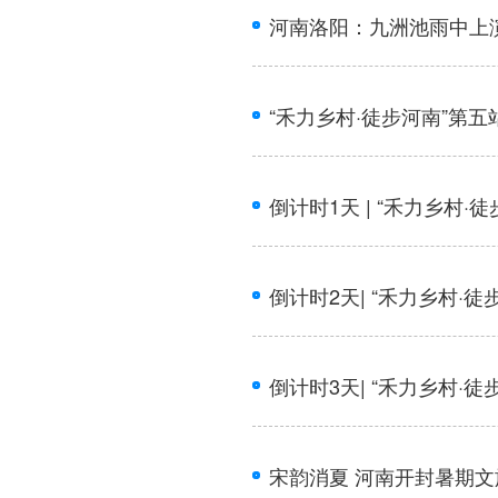
河南洛阳：九洲池雨中上
“禾力乡村·徒步河南”第
倒计时1天 | “禾力乡村
倒计时2天| “禾力乡村·
倒计时3天| “禾力乡村·
宋韵消夏 河南开封暑期