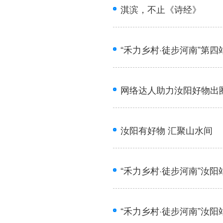
淇滨，不止《诗经》
“禾力乡村·徒步河南”第
网络达人助力汝阳好物出
汝阳有好物 汇聚山水间
“禾力乡村·徒步河南”汝
“禾力乡村·徒步河南”汝