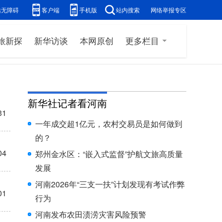
站无障碍
客户端
手机版
站内搜索
网络举报专区
旅新探
新华访谈
本网原创
更多栏目
31
04
01