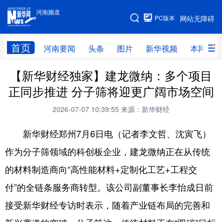
河南频道
河南频道
PC版本
网站无障碍
网站地图
首页
河南要闻
头条
图片
新华视频
本网原创
【新华财经独家】建龙微纳：多个项目
频道首页
河南要闻
头条
正同步推进 分子筛将迎更广阔市场空间
图片
本网原创
新华访谈
2026-07-07 10:39:55
来源：新华财经
直播
新华社记者看河南
领导活动报道集
新华财经郑州7月6日电（记者李文哲、沈寅飞）
廉政
人事
新华视频
作为分子筛领域的科创板企业，建龙微纳正在从传统
专题
网群推广
地方动态
的材料制造商向“高性能材料+定制化工艺+工程交
乡村振兴
工业能源
科教兴省
付”的全链条服务商转型。该公司副董事长李怡成日前
民生社会
医疗健康
金融兴豫
接受新华财经专访时表示，随着产业链布局的完善和
文旅新探
豫股百家