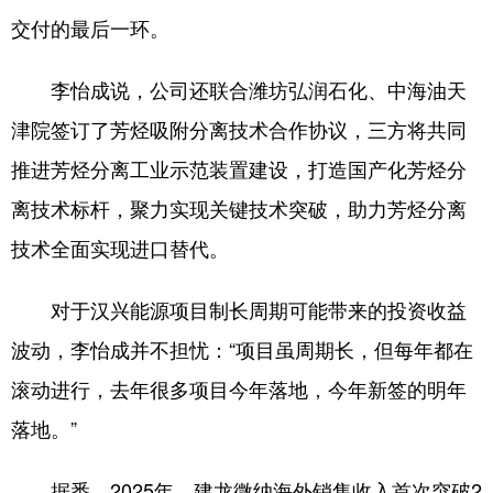
陕西
甘肃
青海
交付的最后一环。
宁夏
新疆
内蒙古
李怡成说，公司还联合潍坊弘润石化、中海油天
黑龙江
津院签订了芳烃吸附分离技术合作协议，三方将共同
推进芳烃分离工业示范装置建设，打造国产化芳烃分
多语种频道
离技术标杆，聚力实现关键技术突破，助力芳烃分离
English
Español
Français
技术全面实现进口替代。
عربى
Русский язык
对于汉兴能源项目制长周期可能带来的投资收益
日本語
한국어
Deutsch
波动，李怡成并不担忧：“项目虽周期长，但每年都在
Português
滚动进行，去年很多项目今年落地，今年新签的明年
落地。”
据悉，2025年，建龙微纳海外销售收入首次突破2