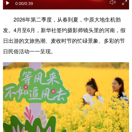
0:00
/0:39
2026年第二季度，从春到夏，中原大地生机勃
地方频道
发。4月至6月，新华社签约摄影师镜头里的河南，假
北京
天津
河北
日出游的文旅热潮、麦收时节的忙碌景象、多彩的节
山西
辽宁
吉林
日民俗活动一一呈现。
上海
江苏
浙江
安徽
福建
江西
山东
河南
湖北
湖南
广东
广西
海南
重庆
四川
贵州
云南
西藏