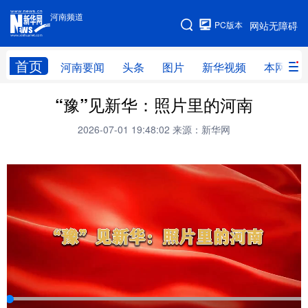
河南频道
河南频道
PC版本
网站无障碍
网站地图
首页
河南要闻
头条
图片
新华视频
本网原创
“豫”见新华：照片里的河南
频道首页
河南要闻
头条
2026-07-01 19:48:02
来源：新华网
图片
本网原创
新华访谈
直播
新华社记者看河南
领导活动报道集
廉政
人事
新华视频
专题
网群推广
地方动态
乡村振兴
工业能源
科教兴省
民生社会
医疗健康
金融兴豫
文旅新探
豫股百家