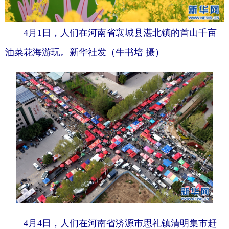
陕西
甘肃
青海
宁夏
新疆
内蒙古
4月1日，人们在河南省襄城县湛北镇的首山千亩
黑龙江
油菜花海游玩。新华社发（牛书培 摄）
多语种频道
English
Español
Français
عربى
Русский язык
日本語
한국어
Deutsch
Português
4月4日，人们在河南省济源市思礼镇清明集市赶