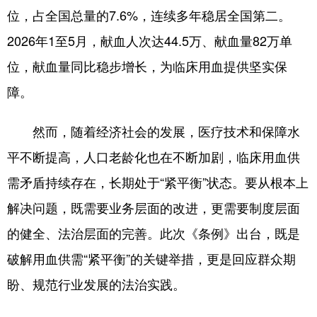
位，占全国总量的7.6%，连续多年稳居全国第二。
2026年1至5月，献血人次达44.5万、献血量82万单
地方频道
位，献血量同比稳步增长，为临床用血提供坚实保
北京
天津
河北
障。
山西
辽宁
吉林
然而，随着经济社会的发展，医疗技术和保障水
上海
江苏
浙江
平不断提高，人口老龄化也在不断加剧，临床用血供
安徽
福建
江西
需矛盾持续存在，长期处于“紧平衡”状态。要从根本上
山东
河南
湖北
解决问题，既需要业务层面的改进，更需要制度层面
的健全、法治层面的完善。此次《条例》出台，既是
湖南
广东
广西
破解用血供需“紧平衡”的关键举措，更是回应群众期
海南
重庆
四川
盼、规范行业发展的法治实践。
贵州
云南
西藏