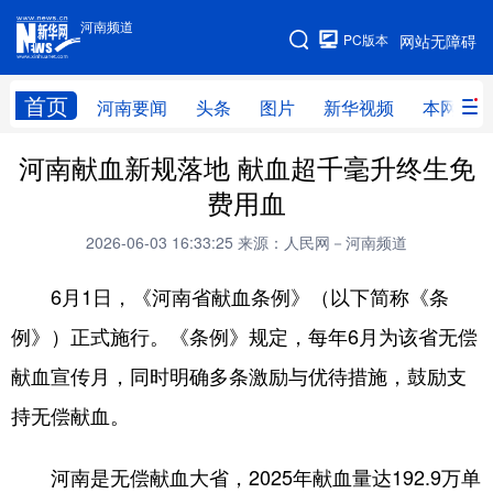
河南频道
河南频道
PC版本
网站无障碍
网站地图
首页
河南要闻
头条
图片
新华视频
本网原创
河南献血新规落地 献血超千毫升终生免
频道首页
河南要闻
头条
费用血
图片
本网原创
新华访谈
2026-06-03 16:33:25
来源：人民网－河南频道
直播
新华社记者看河南
领导活动报道集
6月1日，《河南省献血条例》（以下简称《条
廉政
人事
新华视频
例》）正式施行。《条例》规定，每年6月为该省无偿
专题
网群推广
地方动态
献血宣传月，同时明确多条激励与优待措施，鼓励支
乡村振兴
工业能源
科教兴省
持无偿献血。
民生社会
医疗健康
金融兴豫
河南是无偿献血大省，2025年献血量达192.9万单
文旅新探
豫股百家