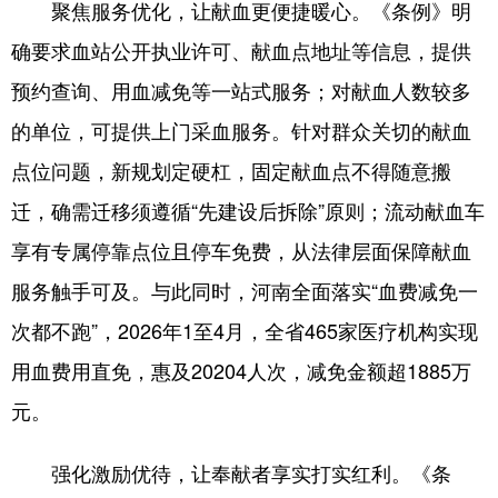
聚焦服务优化，让献血更便捷暖心。《条例》明
陕西
甘肃
青海
确要求血站公开执业许可、献血点地址等信息，提供
宁夏
新疆
内蒙古
预约查询、用血减免等一站式服务；对献血人数较多
黑龙江
的单位，可提供上门采血服务。针对群众关切的献血
点位问题，新规划定硬杠，固定献血点不得随意搬
多语种频道
迁，确需迁移须遵循“先建设后拆除”原则；流动献血车
English
Español
Français
享有专属停靠点位且停车免费，从法律层面保障献血
عربى
Русский язык
服务触手可及。与此同时，河南全面落实“血费减免一
次都不跑”，2026年1至4月，全省465家医疗机构实现
日本語
한국어
Deutsch
用血费用直免，惠及20204人次，减免金额超1885万
Português
元。
强化激励优待，让奉献者享实打实红利。《条