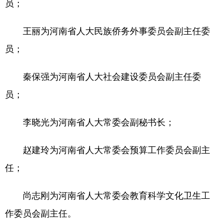
员；
王丽为河南省人大民族侨务外事委员会副主任委
地方频道
员；
北京
天津
河北
秦保强为河南省人大社会建设委员会副主任委
山西
辽宁
吉林
员；
上海
江苏
浙江
李晓光为河南省人大常委会副秘书长；
安徽
福建
江西
山东
河南
湖北
赵建玲为河南省人大常委会预算工作委员会副主
湖南
广东
广西
任；
海南
重庆
四川
尚志刚为河南省人大常委会教育科学文化卫生工
贵州
云南
西藏
作委员会副主任。