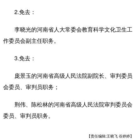
陕西
甘肃
青海
2.免去：
宁夏
新疆
内蒙古
李晓光的河南省人大常委会教育科学文化卫生工
黑龙江
作委员会副主任职务。
多语种频道
3.免去：
English
Español
Français
庞景玉的河南省高级人民法院副院长、审判委员
عربى
Русский язык
会委员、审判员职务；
日本語
한국어
Deutsch
荆伟、陈松林的河南省高级人民法院审判委员会
Português
委员、审判员职务。
【责任编辑:王晓飞 谷婷婷】