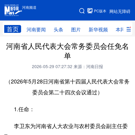
河南频道
河南频道
PC版本
网站无障碍
网站地图
首页
河南要闻
头条
图片
新华视频
本网原创
河南省人民代表大会常务委员会任免名
频道首页
河南要闻
头条
单
图片
本网原创
新华访谈
2026-05-29 07:27:32
来源：河南日报
直播
新华社记者看河南
领导活动报道集
（2026年5月28日河南省第十四届人民代表大会常务
廉政
人事
新华视频
委员会第二十四次会议通过）
专题
网群推广
地方动态
1.任命：
乡村振兴
工业能源
科教兴省
民生社会
医疗健康
金融兴豫
李卫东为河南省人大农业与农村委员会副主任委
文旅新探
豫股百家