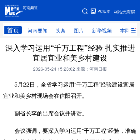
河南频道
河南频道
PC版本
网站无障碍
网站地图
首页
河南要闻
头条
图片
新华视频
本网原创
深入学习运用“千万工程”经验 扎实推进
频道首页
河南要闻
头条
宜居宜业和美乡村建设
图片
本网原创
新华访谈
2026-05-24 15:23:02
来源：河南日报
直播
新华社记者看河南
领导活动报道集
5月22日，全省学习运用“千万工程”经验建设宜居
廉政
人事
新华视频
宜业和美乡村现场会在信阳召开。
专题
网群推广
地方动态
副省长李酌出席会议并讲话。
乡村振兴
工业能源
科教兴省
民生社会
医疗健康
金融兴豫
会议强调，要深入学习运用“千万工程”经验，准确
文旅新探
豫股百家