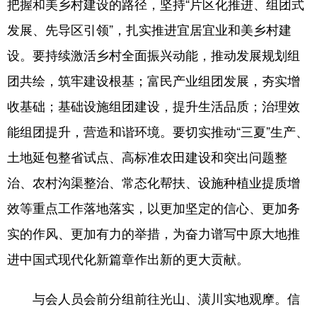
把握和美乡村建设的路径，坚持“片区化推进、组团式
发展、先导区引领”，扎实推进宜居宜业和美乡村建
地方频道
设。要持续激活乡村全面振兴动能，推动发展规划组
团共绘，筑牢建设根基；富民产业组团发展，夯实增
北京
天津
河北
收基础；基础设施组团建设，提升生活品质；治理效
山西
辽宁
吉林
能组团提升，营造和谐环境。要切实推动“三夏”生产、
上海
江苏
浙江
土地延包整省试点、高标准农田建设和突出问题整
安徽
福建
江西
治、农村沟渠整治、常态化帮扶、设施种植业提质增
山东
河南
湖北
效等重点工作落地落实，以更加坚定的信心、更加务
实的作风、更加有力的举措，为奋力谱写中原大地推
湖南
广东
广西
进中国式现代化新篇章作出新的更大贡献。
海南
重庆
四川
贵州
云南
西藏
与会人员会前分组前往光山、潢川实地观摩。信