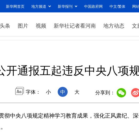
新华网首页
地方频道
新华报刊
中国政府网
中文/繁体
网
头条
图片
视频
新华社记者看河南
地方动态
文
公开通报五起违反中央八项
字体：
小
中
大
分享到：
贯彻中央八项规定精神学习教育成果，强化正风肃纪、深
题。