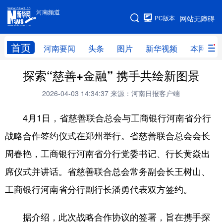
河南频道
河南频道
PC版本
网站无障碍
网站地图
首页
河南要闻
头条
图片
新华视频
本网原创
探索“慈善+金融” 携手共绘新图景
频道首页
河南要闻
头条
2026-04-03 14:34:37
来源：河南日报客户端
图片
本网原创
新华访谈
4月1日，省慈善联合总会与工商银行河南省分行
直播
新华社记者看河南
领导活动报道集
战略合作签约仪式在郑州举行。省慈善联合总会会长
廉政
人事
新华视频
周春艳，工商银行河南省分行党委书记、行长黄焱出
专题
网群推广
地方动态
席仪式并讲话。省慈善联合总会常务副会长王树山、
乡村振兴
工业能源
科教兴省
工商银行河南省分行副行长潘勇代表双方签约。
民生社会
医疗健康
金融兴豫
据介绍，此次战略合作协议的签署，旨在携手探
文旅新探
豫股百家