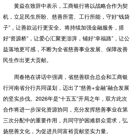
陕西
甘肃
青海
黄焱在致辞中表示，工商银行将以战略合作为契
宁夏
新疆
内蒙古
机，立足民生所盼、慈善所需、工行所能，守好“钱袋
子”，让善款运行更安全。将持续加强金融服务，搭
黑龙江
好“资源桥”，让爱心汇聚更澎湃，铺好“幸福路”，让公
益落地更可感，不断为全省慈善事业发展、保障改善
多语种频道
民生作出更大贡献。
English
Español
Français
周春艳在讲话中强调，省慈善联合总会和工商银
عربى
Русский язык
行河南省分行共同谋划，迈出了“慈善+金融”融合发展
日本語
한국어
Deutsch
的坚实步伐。2026年是“十五五”开局之年，双方此次
Português
合作将进一步深化资源协同，充分发挥慈善事业在第
三次分配中的重要作用，共同守护困难群众需求，弘
扬慈善文化，为促进共同富裕贡献坚实力量。