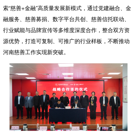
索“慈善+金融”高质量发展新模式，通过党建融合、金
融服务、慈善募捐、数字平台共创、慈善信托联动、
地方频道
行业赋能与品牌宣传等多维度深度合作，整合双方资
北京
天津
河北
源优势，打造可复制、可推广的行业样板，不断推动
山西
辽宁
吉林
河南慈善工作实现新突破。
上海
江苏
浙江
安徽
福建
江西
山东
河南
湖北
湖南
广东
广西
海南
重庆
四川
贵州
云南
西藏