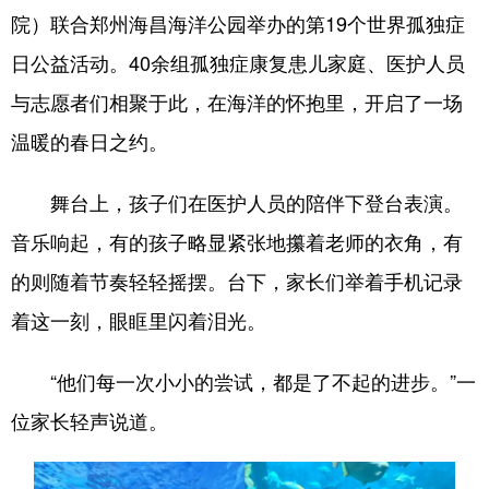
院）联合郑州海昌海洋公园举办的第19个世界孤独症
日公益活动。40余组孤独症康复患儿家庭、医护人员
地方频道
与志愿者们相聚于此，在海洋的怀抱里，开启了一场
北京
天津
河北
温暖的春日之约。
山西
辽宁
吉林
舞台上，孩子们在医护人员的陪伴下登台表演。
上海
江苏
浙江
音乐响起，有的孩子略显紧张地攥着老师的衣角，有
安徽
福建
江西
的则随着节奏轻轻摇摆。台下，家长们举着手机记录
山东
河南
湖北
着这一刻，眼眶里闪着泪光。
湖南
广东
广西
“他们每一次小小的尝试，都是了不起的进步。”一
海南
重庆
四川
位家长轻声说道。
贵州
云南
西藏