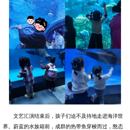
陕西
甘肃
青海
宁夏
新疆
内蒙古
黑龙江
多语种频道
English
Español
Français
عربى
Русский язык
日本語
한국어
Deutsch
Português
文艺汇演结束后，孩子们迫不及待地走进海洋世
界。蔚蓝的水族箱前，成群的热带鱼穿梭而过，憨态