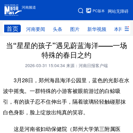
河南频道
河南频道
PC版本
网站无障碍
网站地图
首页
河南要闻
头条
图片
新华视频
本网原创
当“星星的孩子”遇见蔚蓝海洋——一场
频道首页
河南要闻
头条
特殊的春日之约
图片
本网原创
新华访谈
2026-03-31 15:04:34
来源：河南日报客户端
直播
新华社记者看河南
领导活动报道集
3月28日，郑州海昌海洋公园里，蓝色的光影在水
廉政
人事
新华视频
波中摇曳。一群特殊的小游客被眼前游过的白鲸吸
专题
网群推广
地方动态
引，有的孩子忍不住伸出手，隔着玻璃轻轻触碰那抹
乡村振兴
工业能源
科教兴省
白色身影，脸上绽放出纯真的笑容。
民生社会
医疗健康
金融兴豫
这是河南省妇幼保健院（郑州大学第三附属医
文旅新探
豫股百家