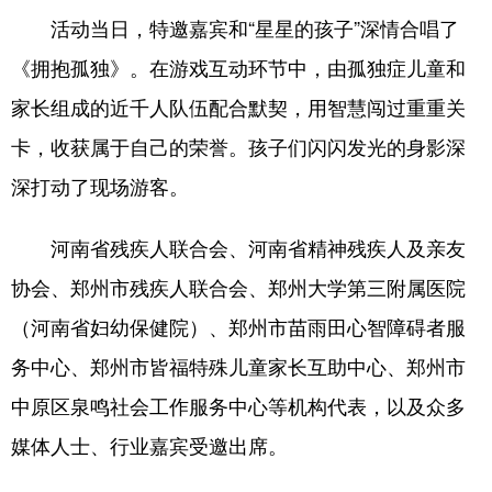
活动当日，特邀嘉宾和“星星的孩子”深情合唱了
《拥抱孤独》。在游戏互动环节中，由孤独症儿童和
地方频道
家长组成的近千人队伍配合默契，用智慧闯过重重关
北京
天津
河北
卡，收获属于自己的荣誉。孩子们闪闪发光的身影深
山西
辽宁
吉林
深打动了现场游客。
上海
江苏
浙江
河南省残疾人联合会、河南省精神残疾人及亲友
安徽
福建
江西
协会、郑州市残疾人联合会、郑州大学第三附属医院
山东
河南
湖北
（河南省妇幼保健院）、郑州市苗雨田心智障碍者服
湖南
广东
广西
务中心、郑州市皆福特殊儿童家长互助中心、郑州市
中原区泉鸣社会工作服务中心等机构代表，以及众多
海南
重庆
四川
媒体人士、行业嘉宾受邀出席。
贵州
云南
西藏