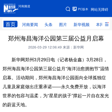
河南频道
河南频道
PC版本
网站无障碍
网站地图
首页
河南要闻
头条
图片
新华视频
本网原创
郑州海昌海洋公园第三届公益月启幕
频道首页
河南要闻
头条
2026-03-29 12:06:49
来源：新华网
图片
本网原创
新华访谈
新华网郑州3月29日电（记者杨金鑫）3月28日，
直播
新华社记者看河南
领导活动报道集
郑州海昌海洋公园第三届公益月“海洋治愈拥抱节”温情
廉政
人事
新华视频
启幕。活动期间，郑州海昌海洋公园面向全球孤独症
专题
网群推广
地方动态
儿童及家庭做出庄重承诺——永久免费开放，以海洋
乡村振兴
工业能源
科教兴省
世界的包容与温柔，为“星星的孩子”撑起一片自在发光
民生社会
医疗健康
金融兴豫
的蔚蓝天地。
文旅新探
豫股百家