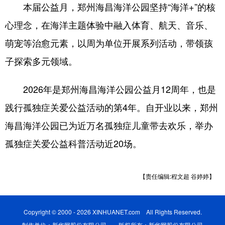
陕西
甘肃
青海
本届公益月，郑州海昌海洋公园坚持“海洋+”的核
心理念，在海洋主题体验中融入体育、航天、音乐、
宁夏
新疆
内蒙古
萌宠等治愈元素，以周为单位开展系列活动，带领孩
黑龙江
子探索多元领域。
多语种频道
2026年是郑州海昌海洋公园公益月12周年，也是
践行孤独症关爱公益活动的第4年。自开业以来，郑州
English
Español
Français
海昌海洋公园已为近万名孤独症儿童带去欢乐，举办
عربى
Русский язык
孤独症关爱公益科普活动近20场。
日本語
한국어
Deutsch
Português
【责任编辑:程文超 谷婷婷】
Copyright © 2000 - 2026 XINHUANET.com All Rights Reserved.
制作单位：新华网股份有限公司 版权所有：新华网股份有限公司