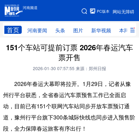
河南频道
河南频道
PC版本
网站无障碍
网站地图
首页
河南要闻
头条
图片
新华视频
本网原创
151个车站可提前订票 2026年春运汽车
频道首页
河南要闻
头条
票开售
图片
本网原创
新华访谈
2026-01-30 07:57:55
来源：郑州日报
直播
新华社记者看河南
领导活动报道集
2026年春运大幕即将拉开。1月29日，记者从豫
廉政
人事
新华视频
州行平台获悉，全省春运汽车票预售工作已全面启
专题
网群推广
地方动态
动，目前已有151个联网汽车站同步开放车票预订通
乡村振兴
工业能源
科教兴省
道，豫州行平台旗下300条城际快线也同步进入预售阶
民生社会
医疗健康
金融兴豫
段，全力保障春运旅客有序出行！
文旅新探
豫股百家