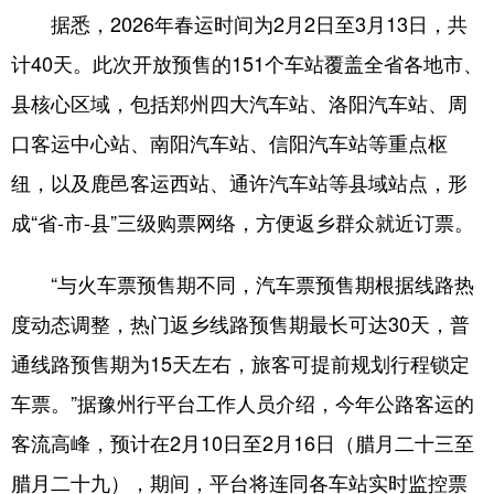
据悉，2026年春运时间为2月2日至3月13日，共
计40天。此次开放预售的151个车站覆盖全省各地市、
地方频道
县核心区域，包括郑州四大汽车站、洛阳汽车站、周
北京
天津
河北
口客运中心站、南阳汽车站、信阳汽车站等重点枢
山西
辽宁
吉林
纽，以及鹿邑客运西站、通许汽车站等县域站点，形
成“省-市-县”三级购票网络，方便返乡群众就近订票。
上海
江苏
浙江
安徽
福建
江西
“与火车票预售期不同，汽车票预售期根据线路热
山东
河南
湖北
度动态调整，热门返乡线路预售期最长可达30天，普
通线路预售期为15天左右，旅客可提前规划行程锁定
湖南
广东
广西
车票。”据豫州行平台工作人员介绍，今年公路客运的
海南
重庆
四川
客流高峰，预计在2月10日至2月16日（腊月二十三至
贵州
云南
西藏
腊月二十九），期间，平台将连同各车站实时监控票