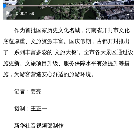
0:00
/1:59
地方频道
作为首批国家历史文化名城，河南省开封市文化
北京
天津
河北
底蕴厚重、文旅资源丰富。国庆假期，古都开封推出
山西
辽宁
吉林
了一系列丰富多彩的“文旅大餐”。全市各大景区通过设
施更新、文旅项目升级、服务保障水平有效提升等措
上海
江苏
浙江
施，为游客营造安心舒适的旅游环境。
安徽
福建
江西
山东
河南
湖北
记者：姜亮
湖南
广东
广西
摄制：王正一
海南
重庆
四川
新华社音视频部制作
贵州
云南
西藏