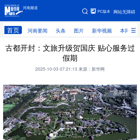
河南频道
河南频道
PC版本
网站无障碍
网站地图
首页
河南要闻
头条
图片
新华视频
本网原创
古都开封：文旅升级贺国庆 贴心服务过
频道首页
河南要闻
头条
假期
图片
本网原创
新华访谈
2025-10-03 07:21:13
来源：新华网
直播
新华社记者看河南
领导活动报道集
廉政
人事
新华视频
专题
网群推广
地方动态
乡村振兴
工业能源
科教兴省
民生社会
医疗健康
金融兴豫
文旅新探
豫股百家