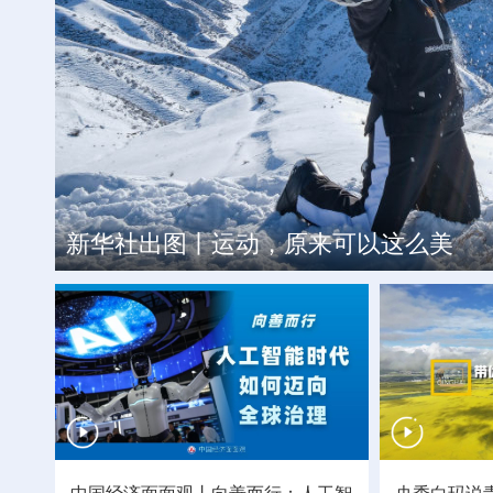
杏花深处清香来 相约2026杏花
从“一捆发菜”到“万家发财”，山
全民健身热潮涌动
新华社出图丨运动，原来可以这么美
中国经济面面观丨向善而行：人工智
央秀白玛说