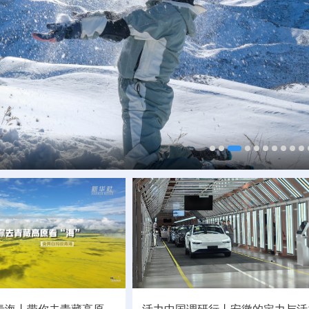
村酒博会
海同心铺就振兴路
青海丨带你去青藏高原
活力中国调研行丨
安徽的定力与活