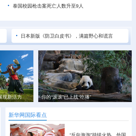
泰国校园枪击案死亡人数升至9人
日本新版《防卫白皮书》，满篇野心和谎言
安徽桐城：六尺巷暑期文旅热
新华网国际看点
“反向海淘”持续火热，外国