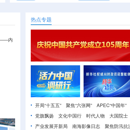
热点专题
——内
开局“十五五”
聚焦“六张网”
APEC“中国年”
党旗飘扬
文化中国行
时代人物
大国院士
产业发展开新局
南海影像日志
聚焦防汛抗