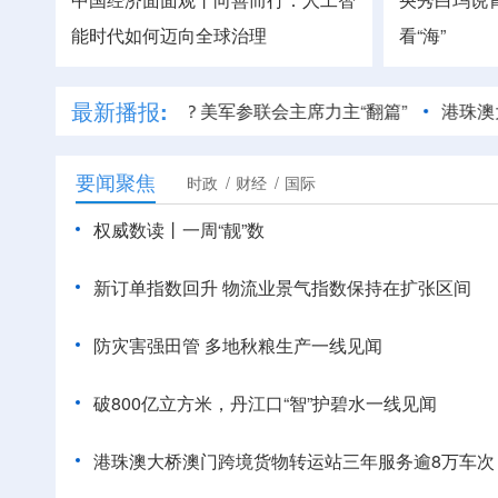
能时代如何迈向全球治理
看“海”
最新播报:
事打不下去了？美军参联会主席力主“翻篇”
港珠澳大桥澳门
要闻聚焦
时政
财经
国际
权威数读丨一周“靓”数
新订单指数回升 物流业景气指数保持在扩张区间
防灾害强田管 多地秋粮生产一线见闻
破800亿立方米，丹江口“智”护碧水一线见闻
港珠澳大桥澳门跨境货物转运站三年服务逾8万车次