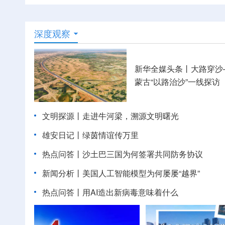
深度观察
新华全媒头条丨
大路穿沙
蒙古“以路治沙”一线探访
文明探源丨走进牛河梁，溯源文明曙光
雄安日记丨绿茵情谊传万里
热点问答丨沙土巴三国为何签署共同防务协议
新闻分析丨美国人工智能模型为何屡屡“越界”
热点问答丨用AI造出新病毒意味着什么