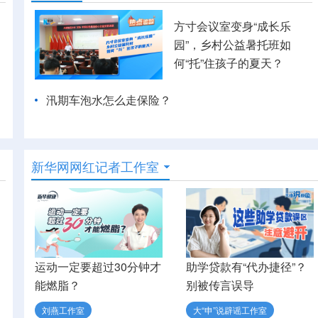
方寸会议室变身“成长乐
园”，乡村公益暑托班如
何“托”住孩子的夏天？
汛期车泡水怎么走保险？
新华网网红记者工作室
运动一定要超过30分钟才
助学贷款有“代办捷径”？
能燃脂？
别被传言误导
刘燕工作室
大“申”说辟谣工作室