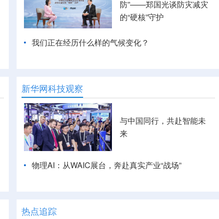
防”——郑国光谈防灾减灾
的“硬核”守护
我们正在经历什么样的气候变化？
新华网科技观察
与中国同行，共赴智能未
来
物理AI：从WAIC展台，奔赴真实产业“战场”
热点追踪