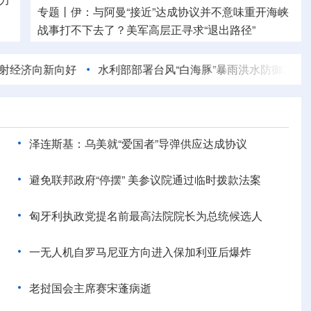
专题丨
伊：与阿曼“接近”达成协议并不意味重开海峡
战事打不下去了？
美军高层正寻求“退出路径”
专题丨
伊朗媒体发布伊朗最高领袖视频
美军高层正
新向好
水利部部署台风“白海豚”暴雨洪水防御工作
新订单
寻求对伊战事“退出路径”
伊朗战事打不下去了？
专题丨
伊朗战事打不下去了？美军参联会主席力
主“翻篇”
美财长：霍尔木兹海峡将变得“不再重要”
泽连斯基：乌美就“爱国者”导弹供应达成协议
避免联邦政府“停摆” 美参议院通过临时拨款法案
匈牙利执政党提名前最高法院院长为总统候选人
一无人机自罗马尼亚方向进入保加利亚后爆炸
老挝国会主席赛宋蓬病逝