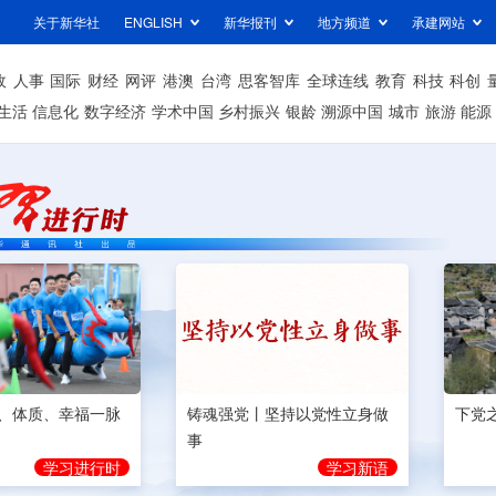
关于新华社
ENGLISH
新华报刊
地方频道
承建网站
政
人事
国际
财经
网评
港澳
台湾
思客智库
全球连线
教育
科技
科创
生活
信息化
数字经济
学术中国
乡村振兴
银龄
溯源中国
城市
旅游
能源
、体质、幸福一脉
铸魂强党丨坚持以党性立身做
下党
事
学习进行时
学习新语