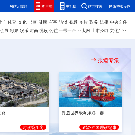
网站无障碍
客户端
手机版
站内搜索
网络举报专区
量子
体育
文化
书画
健康
军事
访谈
视频
图片
政务
法律
中央文件
会展
彩票
娱乐
时尚
悦读
公益
一带一路
亚太网
上市公司
文化产业
报道专集
之路
打造世界级海洋港口群
时政镜距离
瞭望·治国理政纪事